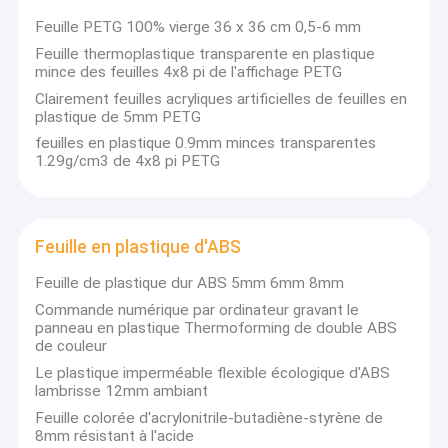
Qui est MAÇON
Visite d'usine
Feuille PETG 100% vierge 36 x 36 cm 0,5-6 mm
Feuille thermoplastique transparente en plastique
Contrôle de qualité
mince des feuilles 4x8 pi de l'affichage PETG
Le MAÇON a été fondé en 2008, foyer sur fournir les
Clairement feuilles acryliques artificielles de feuilles en
Contactez-nous
plastique de 5mm PETG
solutions sur un seul point de vente de feuilles acryliques.
Nous servons des clients d'OEM et d'ODM de plus de 20
feuilles en plastique 0.9mm minces transparentes
Demandez une citation
pays. L'usine de MAÇON couvre 40 000 mètres carrés, 6
1.29g/cm3 de 4x8 pi PETG
ont importé le système automatique d'assemblée, et la
sortie annuelle 36 000 tonnes. Nous offrons un grand
choix d'acrylique, y compris la feuille acrylique
transparente, feuille acrylique de couleur, feuille acrylique
Feuille acrylique claire
Feuille en plastique d'ABS
de grand aquarium, plaque guide légère, plat ignifuge, plat
acrylique de miroir, feuille d'ESD, tube acrylique et la tige,
Feuille de plastique dur ABS 5mm 6mm 8mm
Feuille d'acrylique de couleur
l'épaisseur etc. varient de 1.8-100mm.
Commande numérique par ordinateur gravant le
panneau en plastique Thermoforming de double ABS
Feuille acrylique de miroir
Feuille acrylique de MAÇON employer les matières
de couleur
premières de haute qualité de la lucite ou du Mitsubishi,
Tubes acryliques Rods
Le plastique imperméable flexible écologique d'ABS
produit avec le moule en verre de Pilkington, qui a été
lambrisse 12mm ambiant
importé du R-U. La transmittance et la dureté légères de
Rockwell est bien mieux que la norme industrielle.
Feuille acrylique d'aquarium
Feuille colorée d'acrylonitrile-butadiène-styrène de
8mm résistant à l'acide