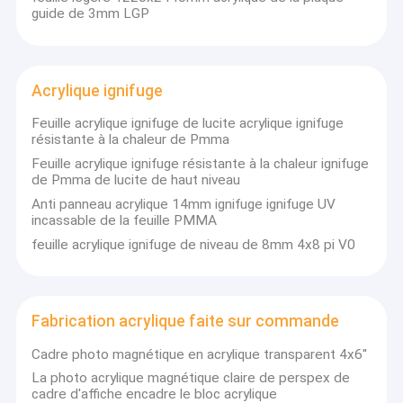
Le fournisseur d'or d'Ali, a passé la certification de
guide de 3mm LGP
TUV
Acrylique ignifuge
Feuille acrylique ignifuge de lucite acrylique ignifuge
L'information
résistante à la chaleur de Pmma
Nom : Feuille acrylique moulée
Feuille acrylique ignifuge résistante à la chaleur ignifuge
de Pmma de lucite de haut niveau
Couleur : Clair
Anti panneau acrylique 14mm ignifuge ignifuge UV
Catégorie : Optique
incassable de la feuille PMMA
Caractéristiques : 1220*2440mm ; 2050*3050mm etc.
feuille acrylique ignifuge de niveau de 8mm 4x8 pi V0
Paramètre
Densité : 1.2kg/m3
Épaisseur : 1.8-200mm
Transmittance : 93,4%
Fabrication acrylique faite sur commande
Matière première : Muttahida Majlis-e-Amal de lucite/Mitsubishi
Cadre photo magnétique en acrylique transparent 4x6''
Description
Transmettant 93,4% de toute la lumière visible aucun autre
La photo acrylique magnétique claire de perspex de
produit n'offre une meilleure transmission de la lumière – pas
cadre d'affiche encadre le bloc acrylique