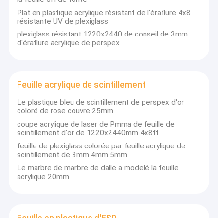
Fabrication acrylique faite sur commande
Plat en plastique acrylique résistant de l'éraflure 4x8
Adapté aux besoins du client, soyez complètement
résistante UV de plexiglass
responsable de nos clients et personnel avec des actions
plexiglass résistant 1220x2440 de conseil de 3mm
réelles.
d'éraflure acrylique de perspex
Notre vision :
Deviennent l'entreprise internationalement concurrentielle
de dessus dans l'industrie.
Feuille acrylique de scintillement
Nos valeurs :
Le plastique bleu de scintillement de perspex d'or
Client-focalisé, tâchant d'être le meilleur, esprit d'équipe,
coloré de rose couvre 25mm
contestant constamment !
coupe acrylique de laser de Pmma de feuille de
scintillement d'or de 1220x2440mm 4x8ft
feuille de plexiglass colorée par feuille acrylique de
scintillement de 3mm 4mm 5mm
Pourquoi
Le marbre de marbre de dalle a modelé la feuille
acrylique 20mm
choisissez le
Feuille en plastique d'ESD