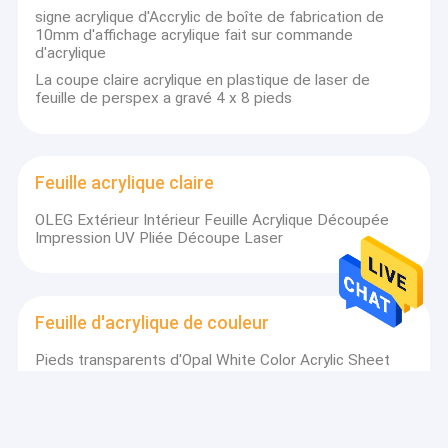
même en verre. Ajoutez à cette son excellente résistance à la
signe acrylique d'Accrylic de boîte de fabrication de
désagrégation extérieure, sa force à haute résistance et la
10mm d'affichage acrylique fait sur commande
résistance de rigidité, légère et bonne à l'impact, il est facile de
d'acrylique
voir pourquoi l'espace libre d'OLEG® est le produit du choix pour
des applications exigeant la représentation et la longévité
La coupe claire acrylique en plastique de laser de
visuelles critiques.
feuille de perspex a gravé 4 x 8 pieds
Applications
Des aquariums à l'architecture, des bateaux aux salles de bains,
de la mode aux meubles et au glaçage aux planeurs et des
Feuille acrylique claire
signes de magasin à l'étagère. La liste est presque sans fin.
Mais ne prenez pas simplement notre mot pour lui…
OLEG Extérieur Intérieur Feuille Acrylique Découpée
Impression UV Pliée Découpe Laser
Feuille d'acrylique de couleur
ACRYLIQUE MOULÉ CLAIR DE MAÇON
PARAMÈTRE
Pieds transparents d'Opal White Color Acrylic Sheet
4x8
Résultat
Résultat
Article
Article
d'essai
d'essai
Tension de