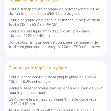
maçon
Feuille transparente acrylique de polycarbonate d'Esd
de feuille en plastique d'ESD de plexiglass
Feuille acrylique en plastique antistatique de plat de la
feuille 20mm ESD de PMMA
Feuille en plastique 3mm d'ESD d'anti plexiglass
1. USINE DIRECTE
statique 1220x2440mm
Tous les clients apprécient le prix d'ex-travail,
OEM/ODM :
Conception antistatique de compteur de magasin de
Le label, logo sont acceptable
feuille en plastique du perspex 20mm ESD décorative
2. GARANTIE DE LA QUALITÉ
Toutes les matières premières emploient
seulement des marques de renommée mondiale,
nouveaux matériaux de 100%
Plaque guide légère acrylique
Feuille légère acrylique de la plaque guide de PMMA
3. GARANTIE DE LIVRAISON
10mm 48x96inches Lgp
Six a avancé les lignes de production automatiques,
+
+
400
les travailleurs, 10
des années d'expérience de
Panneau léger acrylique clair de la feuille 10mm de LGP
pour le panneau mené
production, avec un résultat quotidien de moyenne de
130 tonnes de feuille acrylique
LGP couvre le panneau acrylique 3mm de guide léger
1220x2440mm
4. GARANTIE DE CRÉDIT
feuille légère 1220x2440mm acrylique de la plaque