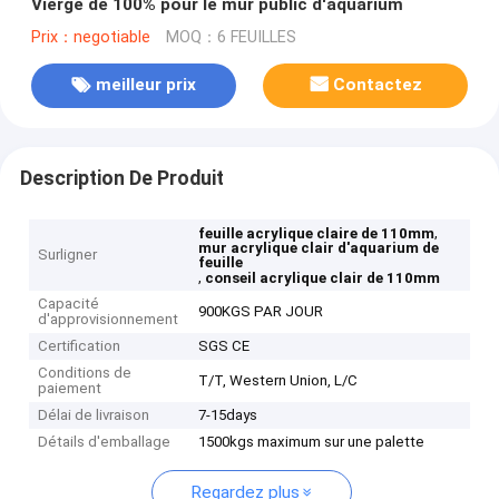
Vierge de 100% pour le mur public d'aquarium
Prix：negotiable
MOQ：6 FEUILLES
meilleur prix
Contactez
Description De Produit
,
feuille acrylique claire de 110mm
mur acrylique clair d'aquarium de
Surligner
feuille
,
conseil acrylique clair de 110mm
Capacité
900KGS PAR JOUR
d'approvisionnement
Certification
SGS CE
Conditions de
T/T, Western Union, L/C
paiement
Délai de livraison
7-15days
Détails d'emballage
1500kgs maximum sur une palette
Regardez plus