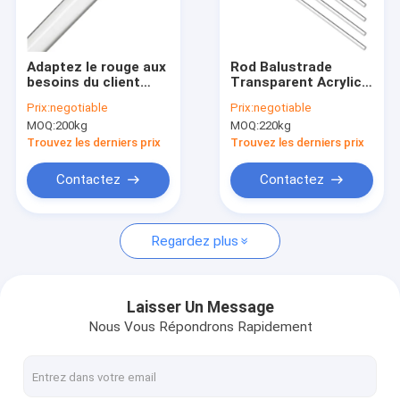
Visite d'usine
Contrôle de qualité
Adaptez le rouge aux
Rod Balustrade
besoins du client
Transparent Acrylic
Contactez-nous
bleu royal de rose
Rods acrylique 5mm
Prix:
negotiable
Prix:
negotiable
pourpre foncé
6mm 10mm 20mm
MOQ:
200kg
MOQ:
220kg
orange en plastique
Demandez une citation
acrylique clair de
Trouvez les derniers prix
Trouvez les derniers prix
Rods
Contactez
Contactez
Feuille acrylique claire
Regardez plus
Feuille d'acrylique de couleur
Feuille acrylique de miroir
Laisser Un Message
Nous Vous Répondrons Rapidement
Tubes acryliques Rods
Feuille acrylique d'aquarium