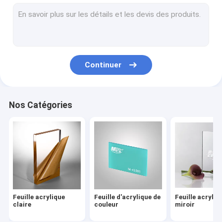
panneau de mousse de PVC
feuille claire de polycarbonate
Feuilles en plastique de PETG
Continuer
Feuille en plastique d'ABS
Feuille rigide de PVC
Nos Catégories
Acrylique résistant d'éraflure
Feuille acrylique de scintillement
Feuille en plastique d'ESD
Plaque guide légère acrylique
Feuille acrylique
Feuille d'acrylique de
Feuille acryliq
Acrylique ignifuge
claire
couleur
miroir