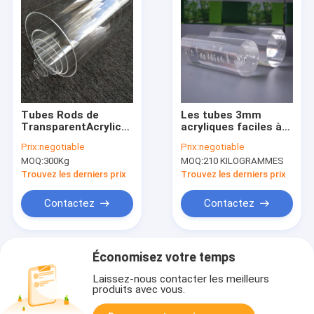
Tubes Rods de
Les tubes 3mm
TransparentAcrylic
acryliques faciles à
de 5mm OD à
couper Rods 78,7
Prix:
negotiable
Prix:
negotiable
1500mm
pouces expulsent
MOQ:
300Kg
MOQ:
210 KILOGRAMMES
Rod acrylique
transparent
Trouvez les derniers prix
Trouvez les derniers prix
Contactez
Contactez
Économisez votre temps
Laissez-nous contacter les meilleurs
produits avec vous.