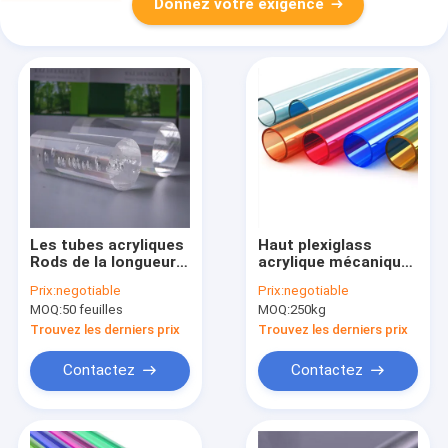
Donnez votre exigence
Les tubes acryliques
Haut plexiglass
Rods de la longueur
acrylique mécanique
15cm du diamètre
2mm de Rods de
Prix:
negotiable
Prix:
negotiable
4mm expulsent Rod
tubes de couleur de
MOQ:
50 feuilles
MOQ:
250kg
acrylique rond
force et de rigidité
transparent
2m
Trouvez les derniers prix
Trouvez les derniers prix
Contactez
Contactez