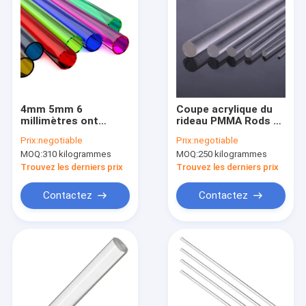
4mm 5mm 6
Coupe acrylique du
millimètres ont
rideau PMMA Rods en
adapté tous les
Rods d'OD 18mm de
Prix:
negotiable
Prix:
negotiable
tuyaux aux besoins
tubes acryliques
MOQ:
310 kilogrammes
MOQ:
250 kilogrammes
du client acryliques
clairs de la longueur
en plastique de tube
2m à classer
Trouvez les derniers prix
Trouvez les derniers prix
d'espace libre de
couleur de taille
Contactez
Contactez
Maison
Produits
Au sujet de nous