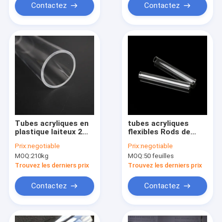
Contactez
Contactez
Tubes acryliques en
tubes acryliques
plastique laiteux 2m
flexibles Rods de
clairs faits sur
Pmma de feuille
Prix:
negotiable
Prix:
negotiable
commande de
acrylique de couleur
MOQ:
210kg
MOQ:
50 feuilles
Leghth 1m 70mm
de 3mm pour le tube
mené
Trouvez les derniers prix
Trouvez les derniers prix
Contactez
Contactez