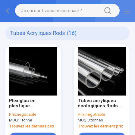
Tubes Acryliques Rods
(16)
Plexiglas en
Tubes acryliques
plastique
écologiques Rods
transparent de 350
400mm 500mm
Prix:
negotiable
Prix:
negotiable
mm
600mm 700mm
MOQ:
1 tonne
MOQ:
3 tonnes
800mm 1000mm
Trouvez les derniers prix
Trouvez les derniers prix