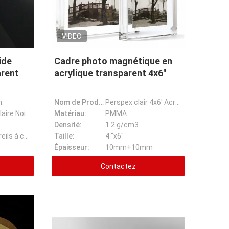
VIDEO
ide
Cadre photo magnétique en
arent
acrylique transparent 4x6''
n.
Nom de Prodcuct:
Perspex clair 4x6' Acrylique cadre de photo magnétique Acrylique cadre de photo
Usine Super Claire Noir 4x8 0.3mm PVC Rigide Feuille Plastique Home Dept
Matériau:
PMMA
Densité:
1.2 g/cm3
Pour les appareils à commande numérique
Taille:
4 "x6"
Épaisseur:
10mm+10mm
Contactez