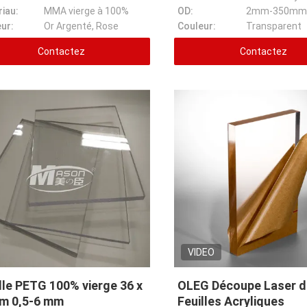
iau:
MMA vierge à 100%
OD:
2mm-350mm
ur:
Or Argenté, Rose
Couleur:
Transparent
Contactez
Contactez
VIDEO
lle PETG 100% vierge 36 x
OLEG Découpe Laser d
cm 0,5-6 mm
Feuilles Acryliques