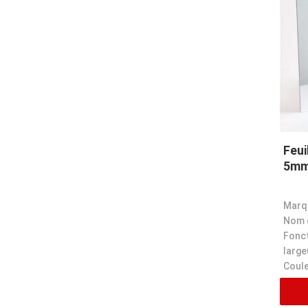
Feui
5mm
Marq
Fonct
large
Coule