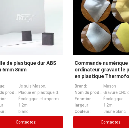
lle de plastique dur ABS
Commande numérique 
 6mm 8mm
ordinateur gravant le
en plastique Thermof
de double ABS de coul
ue:
Je suis Mason.
Brand:
Mason
Nom du produit:
Plaque en plastique de haute qualité 5 mm 6 mm 8 mm Plaques en plastique dur
Nom du produit:
ion:
Écologique et imperméable
Fonction:
Écologique
ur:
1.2m
largeur:
1.2m
ur:
blanc
Couleur:
Jaune blanc
Contactez
Contactez