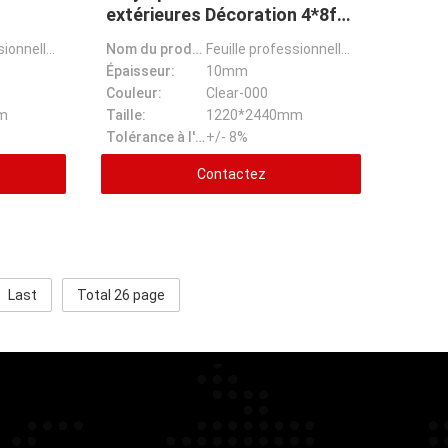
extérieures Décoration 4*8ft
tillons
personnalisation
Feuille professionnelle en verre d'acrylique du plexiglass 10mm de Clear Transparent Plastic de fabr
Nom du produit:
Feuille professionnelle en verre d'acrylique du plexiglass 10mm de Clear Transparent Plastic de fabr
Épaisseur:
10mm
Couleur:
Clear-000
m
Taille:
1220*2440mm
Tolérance à l'épaisseur:
+/- 8%
Contactez
Last
Total 26 page