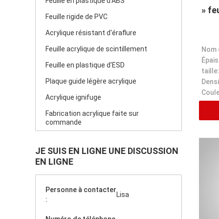
Feuille en plastique d'ABS
» fe
Feuille rigide de PVC
Acrylique résistant d'éraflure
Feuille acrylique de scintillement
Épais
Feuille en plastique d'ESD
taille
Plaque guide légère acrylique
Densi
Coule
Acrylique ignifuge
Fabrication acrylique faite sur
commande
JE SUIS EN LIGNE UNE DISCUSSION
EN LIGNE
Personne à contacter
Lisa
: