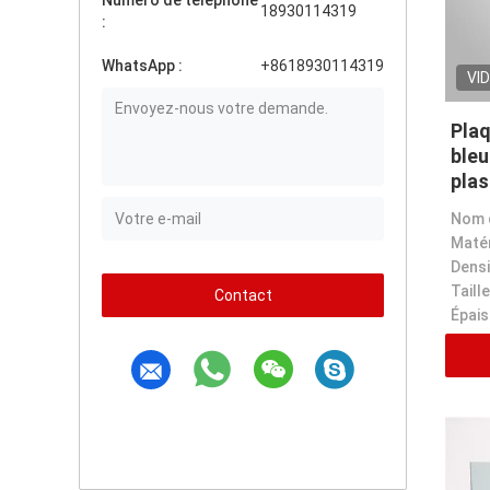
Numéro de téléphone
18930114319
:
WhatsApp :
+8618930114319
VI
Plaq
bleu
plas
Matér
Densi
Taille
Contact
Épais