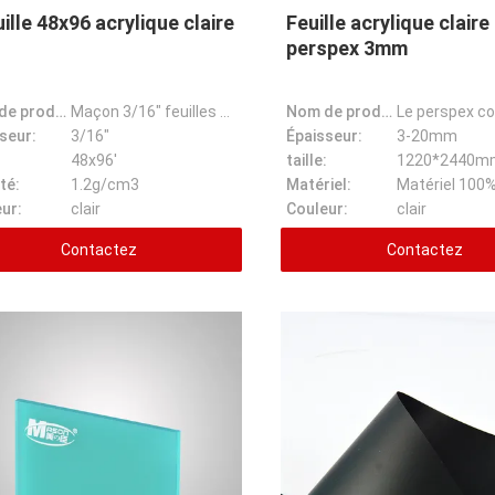
uille 48x96 acrylique claire
Feuille acrylique claire
perspex 3mm
Nom de produit:
Maçon 3/16" feuilles de 48x96 épais » Crystal Clear Cast Perspex Acrylic
Nom de produit:
seur:
3/16"
Épaisseur:
3-20mm
:
48x96'
taille:
1220*2440m
té:
1.2g/cm3
Matériel:
ur:
clair
Couleur:
clair
Contactez
Contactez