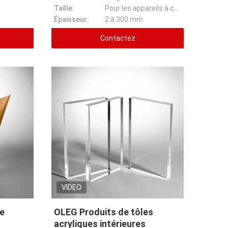
Taille:
Pour les appareils à commande numérique
Épaisseur:
2 à 300 mm
Contactez
VIDEO
e
OLEG Produits de tôles
acryliques intérieures