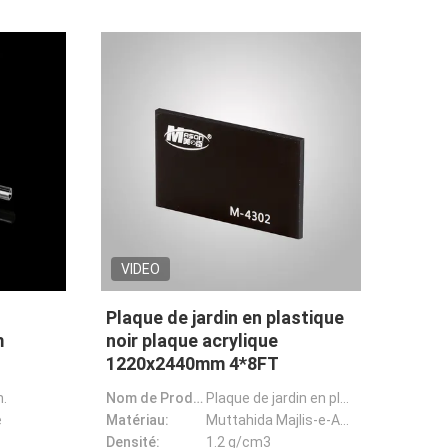
VIDEO
Plaque de jardin en plastique
m
noir plaque acrylique
1220x2440mm 4*8FT
n.
Nom de Prodcuct:
Plaque de jardin en plastique noir, panneau de mur en plastique, feuille acrylique
e
Matériau:
Muttahida Majlis-e-Amal
Densité:
1.2 g/cm3