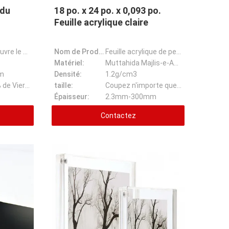
 du
18 po. x 24 po. x 0,093 po.
Feuille acrylique claire
Le perspex couvre le panneau en plastique acrylique de plexiglass personnalisable acrylique transpar
Nom de Prodcuct:
Feuille acrylique de perspex
Matériel:
Muttahida Majlis-e-Amal
m
Densité:
1.2g/cm3
Matériel 100% de Vierge
taille:
Coupez n'importe quelle taille
Épaisseur:
2.3mm-300mm
Contactez