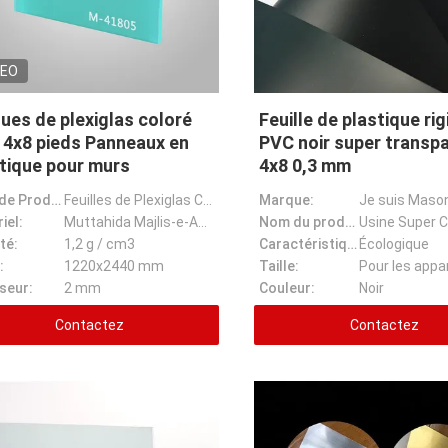
DEO
ues de plexiglas coloré
Feuille de plastique rig
 4x8 pieds Panneaux en
PVC noir super transp
tique pour murs
4x8 0,3 mm
Nom de Prodcuct:
Feuilles de Plexiglas Coulées Colorées Bleu 4x8 Panneaux Plastiques Pour Murs
Marque:
Je suis Maso
iel:
Muttahida Majlis-e-Amal
Nom du produit:
té:
1,2 g / cm3
Caractéristique:
Écologique
:
1220x2440 mm
Taille:
seur:
2 mm
Couleur:
Noir
Contactez
Contactez