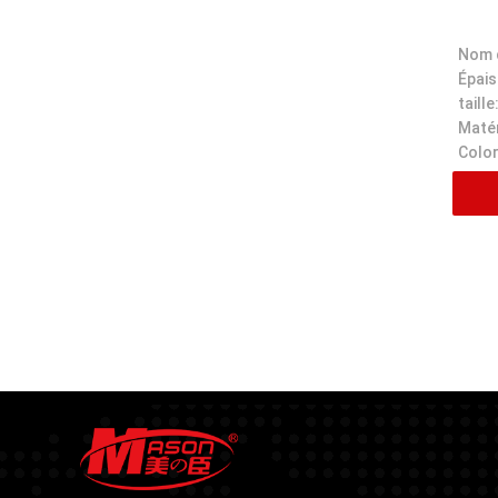
Épais
taille
Matér
Color