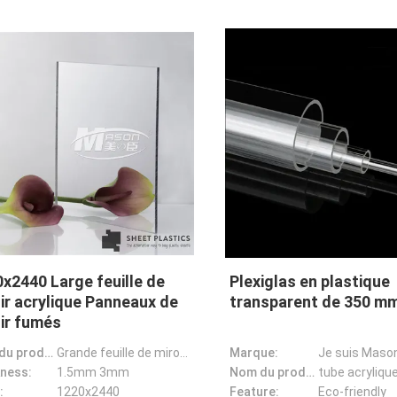
x2440 Large feuille de
Plexiglas en plastique
ir acrylique Panneaux de
transparent de 350 m
ir fumés
Nom du produit:
Grande feuille de miroir acrylique, panneaux de miroir fumé, feuilles de miroir
Marque:
Je suis Maso
ness:
1.5mm 3mm
Nom du produit:
tube acryliqu
:
1220x2440
Feature:
Eco-friendly