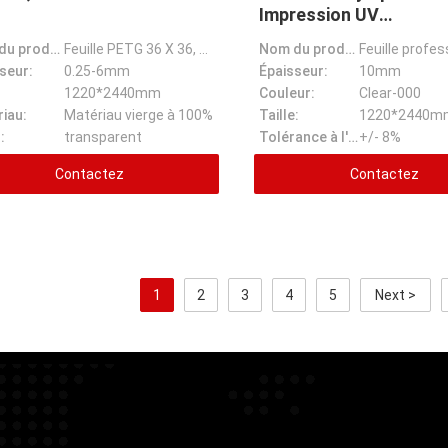
Impression UV
Personnalisation Échan
Nom du produit:
Feuille PETG 36 X 36, matériau vierge 100% de qualité supérieure en usine
Nom du produit:
Gratuits
seur:
0.25-6mm
Épaisseur:
10mm
:
1220*2440mm
Couleur:
Clear-000
iau:
Matériau vierge à 100%
Taille:
1220*2440m
:
transparent
Tolérance à l'épaisseur:
+/- 8%
Contactez
Contactez
1
2
3
4
5
Next >