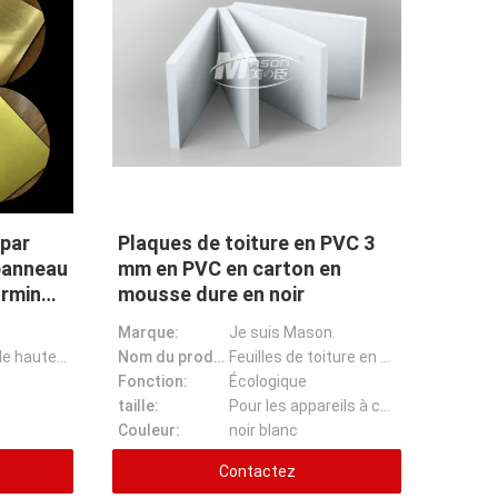
par
Plaques de toiture en PVC 3
 panneau
mm en PVC en carton en
orming
mousse dure en noir
eur
Marque:
Je suis Mason.
Gravure CNC de haute qualité double couleur ABS PMMA Thermoformage de feuilles de plastique
Nom du produit:
Feuilles de toiture en PVC Acheter Panneau en mousse rigide PVC Noyau noir Feuille PVC
Fonction:
Écologique
taille:
Pour les appareils à commande numérique
Couleur:
noir blanc
Contactez