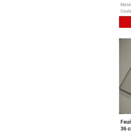
Matér
Coule
Feui
36 