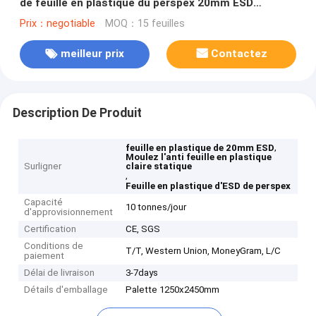
de feuille en plastique du perspex 20mm ESD
décorative
Prix：negotiable
MOQ：15 feuilles
meilleur prix
Contactez
Description De Produit
,
feuille en plastique de 20mm ESD
Moulez l'anti feuille en plastique
Surligner
claire statique
,
Feuille en plastique d'ESD de perspex
Capacité
10 tonnes/jour
d'approvisionnement
Certification
CE, SGS
Conditions de
T/T, Western Union, MoneyGram, L/C
paiement
Délai de livraison
3-7days
Détails d'emballage
Palette 1250x2450mm