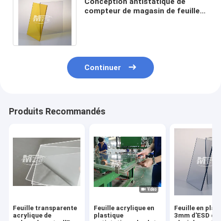
Conception antistatique de
compteur de magasin de feuille
en plastique du perspex 20mm
ESD décorative
Continuer
Produits Recommandés
Feuille transparente
Feuille acrylique en
Feuille en plas
acrylique de
plastique
3mm d'ESD d'a