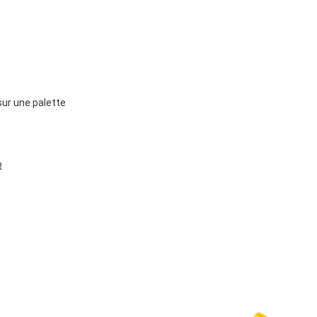
r une palette
R