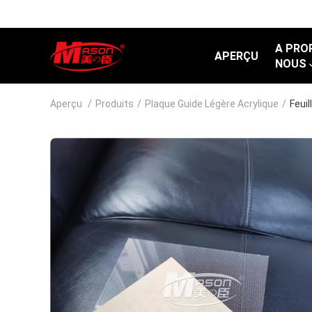
A PRO
APERÇU
NOUS
Aperçu
/
Produits
/
Plaque Guide Légère Acrylique
/
Feui