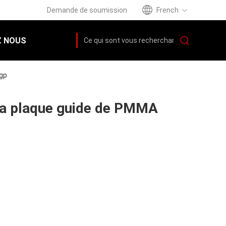
Demande de soumission
French
 NOUS
Lgp
e la plaque guide de PMMA