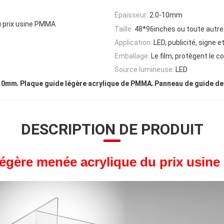
Épaisseur:
2.0-10mm
du prix usine PMMA
Taille:
48*96inches ou toute autre 
Application:
LED, publicité, signe e
Emballage:
Le film, protègent le co
Source lumineuse:
LED
,
,
 10mm
Plaque guide légère acrylique de PMMA
Panneau de guide de 
DESCRIPTION DE PRODUIT
légère menée acrylique du prix usi