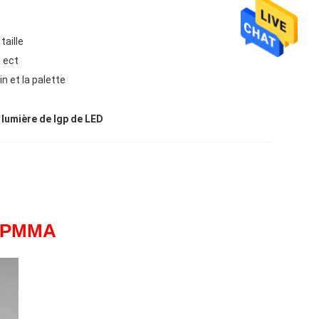
taille
t ect
in et la palette
lumière de lgp de LED
ne PMMA