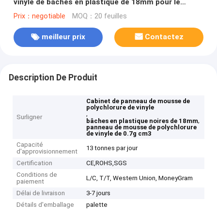
vinyle de bâches en plastique de 18mm pour le
Cabinet
Prix：negotiable
MOQ：20 feuilles
meilleur prix
Contactez
Description De Produit
Cabinet de panneau de mousse de
polychlorure de vinyle
,
Surligner
,
bâches en plastique noires de 18mm
panneau de mousse de polychlorure
de vinyle de 0.7g cm3
Capacité
13 tonnes par jour
d'approvisionnement
Certification
CE,ROHS,SGS
Conditions de
L/C, T/T, Western Union, MoneyGram
paiement
Délai de livraison
3-7 jours
Détails d'emballage
palette