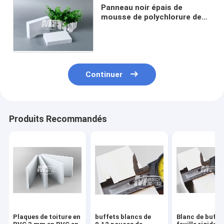
Panneau noir épais de
mousse de polychlorure de
vinyle de bâches en plastique
de 18mm pour le Cabinet
Continuer
Produits Recommandés
Plaques de toiture en
buffets blancs de
Blanc de buffe