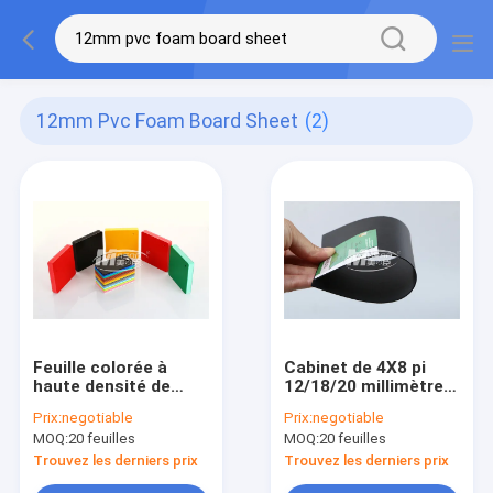
12mm Pvc Foam Board Sheet
(2)
Feuille colorée à
Cabinet de 4X8 pi
haute densité de
12/18/20 millimètre
panneau de mousse
de PVC de mousse
Prix:
negotiable
Prix:
negotiable
de PVC de 0.6g/Cm3
de panneau
MOQ:
20 feuilles
MOQ:
20 feuilles
4x8ft 8mm 10mm
d'utilisation noire
12mm 15mm
blanche de signe
Trouvez les derniers prix
Trouvez les derniers prix