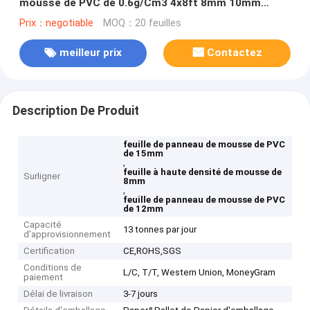
mousse de PVC de 0.6g/Cm3 4x8ft 8mm 10mm
12mm 15mm
Prix：negotiable
MOQ：20 feuilles
meilleur prix
Contactez
Description De Produit
feuille de panneau de mousse de PVC
de 15mm
,
feuille à haute densité de mousse de
Surligner
8mm
,
feuille de panneau de mousse de PVC
de 12mm
Capacité
13 tonnes par jour
d'approvisionnement
Certification
CE,ROHS,SGS
Conditions de
L/C, T/T, Western Union, MoneyGram
paiement
Délai de livraison
3-7 jours