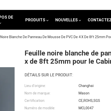
POS DE
PRODUITS
NOUVELLES
CONTACTEZ
e Noire Blanche De Panneau De Mousse De PVC De 4 X De 8ft 25mm Po
Feuille noire blanche de p
x de 8ft 25mm pour le Cab
DÉTAILS SUR LE PRODUIT:
Lieu d'origine:
Changhaï
Nom de marque:
Mason
Certification:
CE,ROHS,SGS
Numéro de modèle:
MCL0047