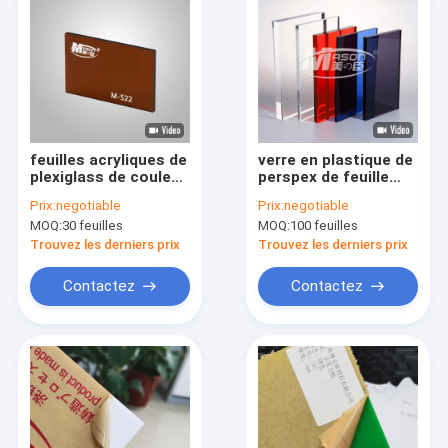
feuilles acryliques de
verre en plastique de
plexiglass de couleur
perspex de feuille
6mm transparente
acrylique de la
Prix:
negotiable
Prix:
negotiable
de 5mm
couleur 1220x2440
MOQ:
30 feuilles
MOQ:
100 feuilles
1220x2440mm
de 2mm
Trouvez les derniers prix
Trouvez les derniers prix
Contactez
Contactez
Maison
Produits
Au sujet de nous