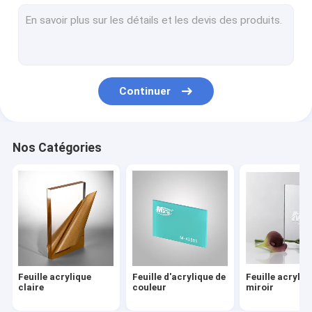
panneau de mousse de PVC
feuille claire de polycarbonate
Feuilles en plastique de PETG
Continuer
Feuille en plastique d'ABS
Feuille rigide de PVC
Nos Catégories
Acrylique résistant d'éraflure
Feuille acrylique de scintillement
Feuille en plastique d'ESD
Plaque guide légère acrylique
Feuille acrylique
Feuille d'acrylique de
Feuille acryliq
Acrylique ignifuge
claire
couleur
miroir