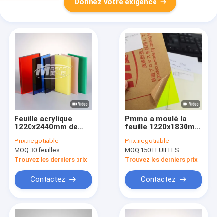
Donnez votre exigence
Feuille acrylique
Pmma a moulé la
1220x2440mm de
feuille 1220x1830mm
couleur de la fonte
de perspex
Prix:
negotiable
Prix:
negotiable
PMMA 3 à de 20mm
d'acrylique de
MOQ:
30 feuilles
MOQ:
150 FEUILLES
couleur des pieds
4x6
Trouvez les derniers prix
Trouvez les derniers prix
Contactez
Contactez