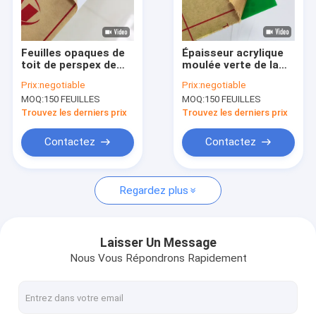
Visite d'usine
Contrôle de qualité
Feuilles opaques de
Épaisseur acrylique
toit de perspex de
moulée verte de la
Contactez-nous
fonte de l'épaisseur
feuille 1220x2440mm
Prix:
negotiable
Prix:
negotiable
3mm pour la
2.8mm de couleur de
MOQ:
150 FEUILLES
MOQ:
150 FEUILLES
séparation de pièce
plexiglass
Demandez une citation
de lavage
Trouvez les derniers prix
Trouvez les derniers prix
Contactez
Contactez
Feuille acrylique claire
Regardez plus
Feuille d'acrylique de couleur
Feuille acrylique de miroir
Laisser Un Message
Nous Vous Répondrons Rapidement
Tubes acryliques Rods
Feuille acrylique d'aquarium