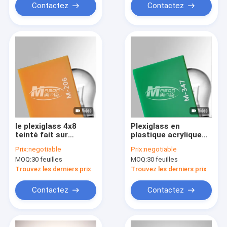
Contactez
Contactez
le plexiglass 4x8
Plexiglass en
teinté fait sur
plastique acrylique
commande couvre le
de feuilles de bâches
Prix:
negotiable
Prix:
negotiable
plat acrylique de
en plastique de serre
MOQ:
30 feuilles
MOQ:
30 feuilles
feuilles en plastique
chaude de
minces
1220X1830MM
Trouvez les derniers prix
Trouvez les derniers prix
Contactez
Contactez