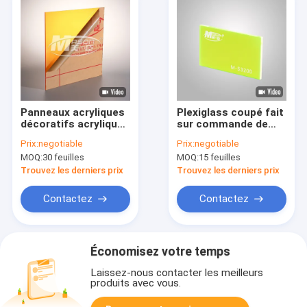
Panneaux acryliques
Plexiglass coupé fait
décoratifs acryliques
sur commande de
extérieurs de la
feuille en verre en
Prix:
negotiable
Prix:
negotiable
feuille 3mm des
plastique flexible
MOQ:
30 feuilles
MOQ:
15 feuilles
bâches en plastique
mince verte
A2
fluorescente de
Trouvez les derniers prix
Trouvez les derniers prix
Tansparent
Contactez
Contactez
Économisez votre temps
Laissez-nous contacter les meilleurs
produits avec vous.