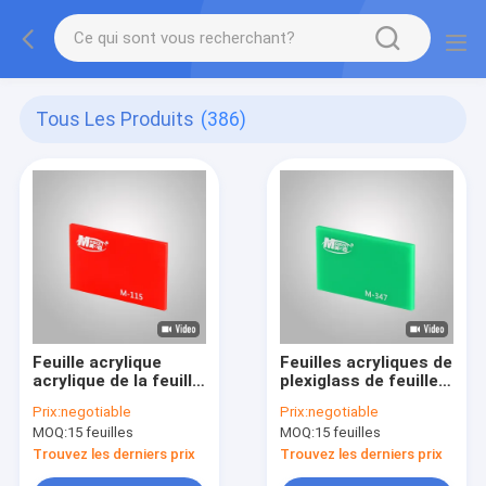
Tous Les Produits
(386)
Feuille acrylique
Feuilles acryliques de
acrylique de la feuille
plexiglass de feuille
2mm de perspex
de couleur
Prix:
negotiable
Prix:
negotiable
givrée par plexiglass
transparente de la
MOQ:
15 feuilles
MOQ:
15 feuilles
fonte 4x8ft 3mm
Trouvez les derniers prix
Trouvez les derniers prix