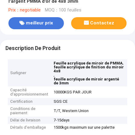
l'argent PMMA d'or de 4x8 3mm
Prix：negotiable
MOQ：100 feuilles
meilleur prix
Contactez
Description De Produit
,
Feuille acrylique de miroir de PMMA
feuille acrylique de finition du miroir
4x8
Surligner
,
feuille acrylique de miroir argenté
de 3mm
Capacité
10000KGS PAR JOUR
d'approvisionnement
Certification
SGS CE
Conditions de
T/T, Western Union
paiement
Délai de livraison
7-15days
Détails d'emballage
1500kgs maximum sur une palette