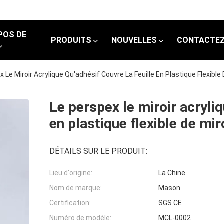
POS DE
PRODUITS
NOUVELLES
CONTACTEZ
 Le Miroir Acrylique Qu'adhésif Couvre La Feuille En Plastique Flexible
Le perspex le miroir acryliq
en plastique flexible de mi
DÉTAILS SUR LE PRODUIT:
Lieu d'origine:
La Chine
Nom de marque:
Mason
Certification:
SGS CE
Numéro de modèle:
MCL-0002