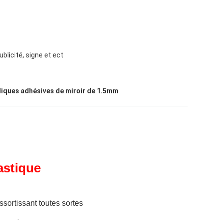
ublicité, signe et ect
yliques adhésives de miroir de 1.5mm
astique
sortissant toutes sortes