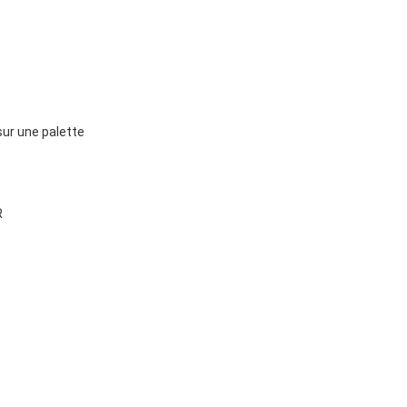
r une palette
R