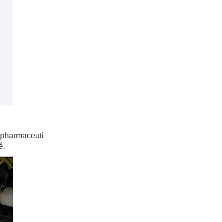
e pharmaceuti
é.