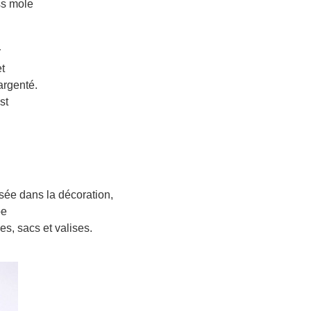
ss mole
r
t
 argenté.
st
isée dans la décoration,
pe
es, sacs et valises.