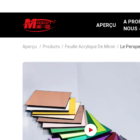
A PRO
APERÇU
NOUS
Aperçu
/
Produits
/
Feuille Acrylique De Miroir
/
Le Perspex