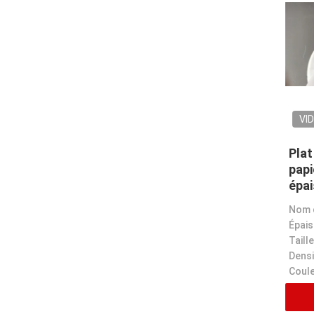
VI
Plat
pap
épai
de m
Épais
Taille
Densi
Coule