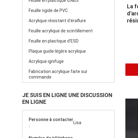
Feuille en plastique d'ABS
La f
Feuille rigide de PVC
d'ar
rési
Acrylique résistant d'éraflure
bril
Feuille acrylique de scintillement
Feuille en plastique d'ESD
Plaque guide légère acrylique
Acrylique ignifuge
Fabrication acrylique faite sur
commande
JE SUIS EN LIGNE UNE DISCUSSION
EN LIGNE
Personne à contacter
Lisa
: