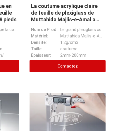
ue en
La coutume acrylique claire
euille
de feuille de plexiglass de
8 pieds
Muttahida Majlis-e-Amal a
coupé 200mm minces
Le laser a coupé la coupe de feuille claire acrylique gravée de perspex de panneaux en plastique des
Nom de Prodcuct:
Le grand plexiglass couvre le prix acrylique mince transparent réduit fait sur commande de feuille d
transparents
Matériel:
Muttahida Majlis-e-Amal
Densité:
1.2g/cm3
m
Taille:
coutume
m/
Épaisseur:
2mm-200mm
Contactez