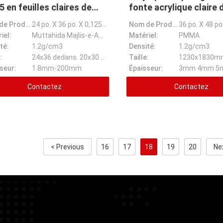
5 en feuilles claires de
fonte acrylique claire 
iglass acrylique
feuille PMMA 4mm
Nom de Prodcuct:
24 po. X 36 po. X 0,125 po. Formulaires clairs de laser d'acrylique de plexiglass d'acrylique
Nom de Prodcuct:
iel:
Muttahida Majlis-e-Amal
Matériel:
PMMA
té:
1.2g/cm3
Densité:
1.2g/cm3
:
24x36 dedans. 20x30 dedans. 24x30in.
Taille:
1230x1830m
seur:
1.8mm-200mm
Épaisseur:
3mm 4mm 5m
Contactez
Contactez
< Previous
16
17
18
19
20
Ne