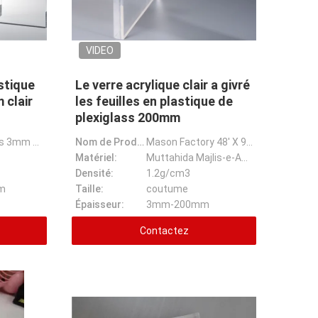
VIDEO
astique
Le verre acrylique clair a givré
 clair
les feuilles en plastique de
plexiglass 200mm
2,8 millimètres 3mm que le plexiglass lambrissent les matériaux acryliques en plastique couvrent cla
Nom de Prodcuct:
Mason Factory 48' X 96' X 0,08 po. Bâches en plastique blanches givrées en verre acryliques claires
Matériel:
Muttahida Majlis-e-Amal
Densité:
1.2g/cm3
m
Taille:
coutume
Épaisseur:
3mm-200mm
Contactez