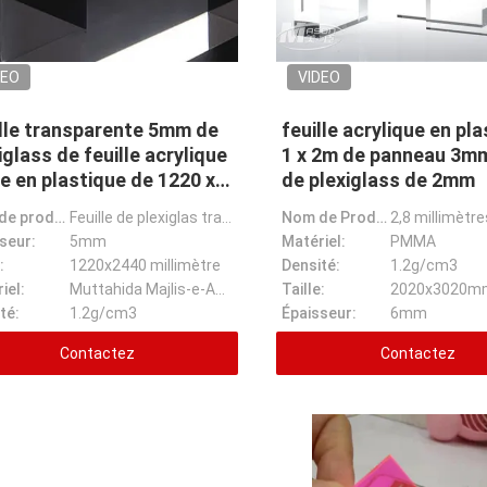
DEO
VIDEO
lle transparente 5mm de
feuille acrylique en pl
iglass de feuille acrylique
1 x 2m de panneau 3mm
re en plastique de 1220 x
de plexiglass de 2mm
2440mm
Nom de produit:
Feuille de plexiglas transparente de 5 mm Feuille de plastique acrylique transparent 1220 x 2440 mm
Nom de Prodcuct:
seur:
5mm
Matériel:
PMMA
:
1220x2440 millimètre
Densité:
1.2g/cm3
iel:
Muttahida Majlis-e-Amal vierge de 100%
Taille:
2020x3020m
té:
1.2g/cm3
Épaisseur:
6mm
Contactez
Contactez