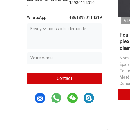
Numéro de téléphone
18930114319
:
WhatsApp :
+8618930114319
VI
Feui
plex
clai
de 
Épais
Taille
Matér
Contact
Densi