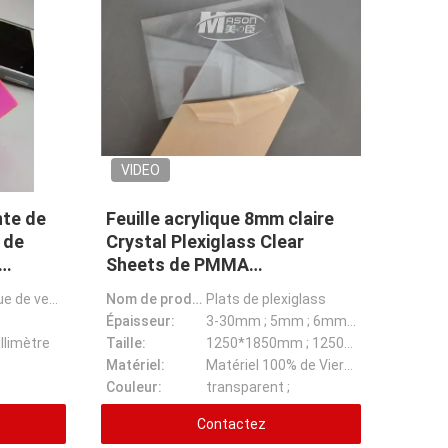
VIDEO
nte de
Feuille acrylique 8mm claire
 de
Crystal Plexiglass Clear
Sheets de PMMA
1250x2450mm
Feuille acrylique de vente de la couleur 3mm de plat de couleur acrylique 5mm chaude de rose
Nom de produit:
Plats de plexiglass
Épaisseur:
3-30mm ; 5mm ; 6mm ; 8mm ;
llimètre
Taille:
1250*1850mm ; 1250*2450mm
Matériel:
Matériel 100% de Vierge
Couleur:
transparent ;
Contactez