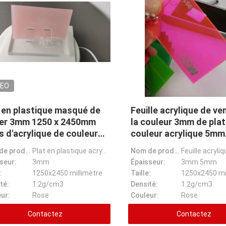
DEO
 en plastique masqué de
Feuille acrylique de ve
ier 3mm 1250 x 2450mm
la couleur 3mm de plat
s d'acrylique de couleur
couleur acrylique 5mm
étier
chaude de rose
Nom de produit:
Plat en plastique acrylique masqué de papier de rose de couleur 1250x2450mm de métier épais du maçon
Nom de produit:
seur:
3mm
Épaisseur:
3mm 5mm
:
1250x2450 millimètre
Taille:
1250x2450 mi
té:
1.2g/cm3
Densité:
1.2g/cm3
ur:
Rose
Couleur:
Rose
Contactez
Contactez