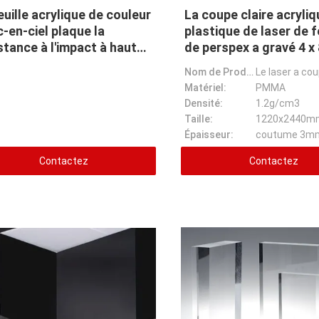
euille acrylique de couleur
La coupe claire acryliq
c-en-ciel plaque la
plastique de laser de f
stance à l'impact à haute
de perspex a gravé 4 x 
lance
Nom de Prodcuct:
Matériel:
PMMA
Densité:
1.2g/cm3
Taille:
1220x2440m
Épaisseur:
coutume 3m
Contactez
Contactez