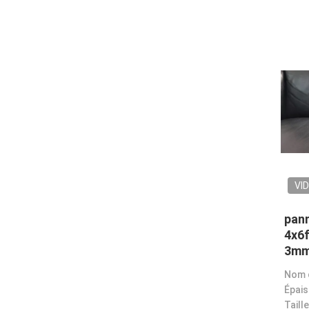
VI
pann
4x6f
3mm
plex
Épais
Taille