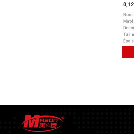
0,12
plex
Matér
Densi
Taille
Épais