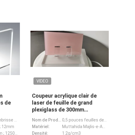
VIDEO
m
Coupeur acrylique clair de
es de
laser de feuille de grand
plexiglass de 300mm
glass
2050x3050mm 0,5 pouces
L'acrylique lambrisse des plats de plexiglass
Nom de Prodcuct:
0,5 pouces feuilles de 2050x3050mm de grandes de plexiglass coupé fait sur commande acrylique près d
; 12mm
Matériel:
Muttahida Majlis-e-Amal
1270*2490mm ; 1250*1850mm
Densité:
1.2g/cm3