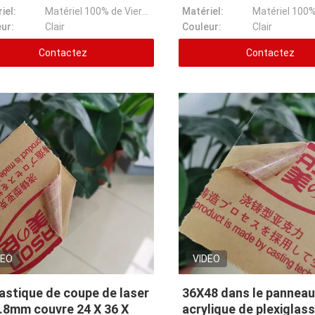
iel:
Matériel 100% de Vierge
Matériel:
ur:
Clair
Couleur:
Clair
Contactez
Contactez
DEO
VIDEO
lastique de coupe de laser
36X48 dans le panneau
.8mm couvre 24 X 36 X
acrylique de plexiglas