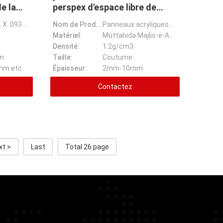
de la
perspex d'espace libre de
Muttahida Majlis-e-Amal de
36 po. X 48 po. X .093 po. Le verre acrylique de Plexi de feuille embarque clairement
Nom de Prodcuct:
Panneaux acryliques de feuille en verre de Plexi adaptés aux besoins du client haut par transparent
transparent
Matériel:
Muttahida Majlis-e-Amal
Densité:
1.2g/cm3
m
Taille:
Coutume
m etc.
Épaisseur:
2mm-10mm
Contactez
xt >
Last
Total 26 page