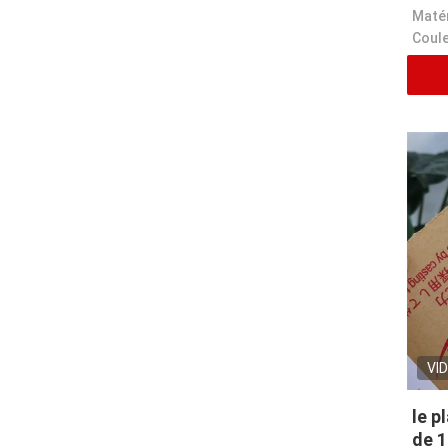
Matér
Coule
VI
le p
de 1