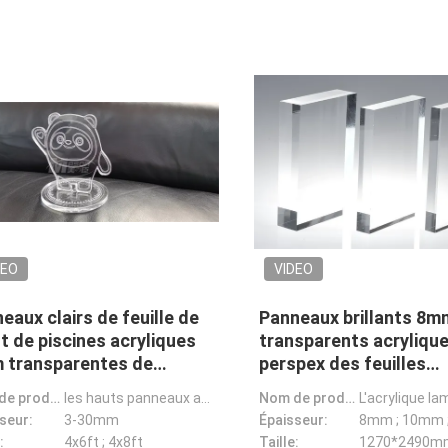
DEO
VIDEO
eaux clairs de feuille de
Panneaux brillants 8m
t de piscines acryliques
transparents acryliqu
 transparentes de
perspex des feuilles
iglass
1250x1850mm de plexi
Nom de produit:
les hauts panneaux acryliques épais brillants de 8mm que le plexiglass plaque adaptent toutes les fo
Nom de produit:
de 10mm
seur:
3-30mm
Épaisseur:
8mm ; 10mm 
:
4x6ft ; 4x8ft
Taille: