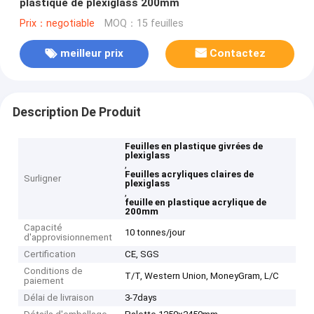
plastique de plexiglass 200mm
Prix：negotiable
MOQ：15 feuilles
meilleur prix
Contactez
Description De Produit
Feuilles en plastique givrées de
plexiglass
,
Feuilles acryliques claires de
Surligner
plexiglass
,
feuille en plastique acrylique de
200mm
Capacité
10 tonnes/jour
d'approvisionnement
Certification
CE, SGS
Conditions de
T/T, Western Union, MoneyGram, L/C
paiement
Délai de livraison
3-7days