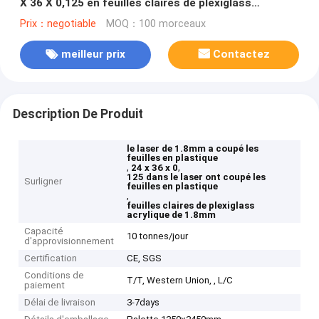
X 36 X 0,125 en feuilles claires de plexiglass
acrylique
Prix：negotiable
MOQ：100 morceaux
meilleur prix
Contactez
Description De Produit
le laser de 1.8mm a coupé les
feuilles en plastique
,
,
24 x 36 x 0
125 dans le laser ont coupé les
Surligner
feuilles en plastique
,
feuilles claires de plexiglass
acrylique de 1.8mm
Capacité
10 tonnes/jour
d'approvisionnement
Certification
CE, SGS
Conditions de
T/T, Western Union, , L/C
paiement
Délai de livraison
3-7days