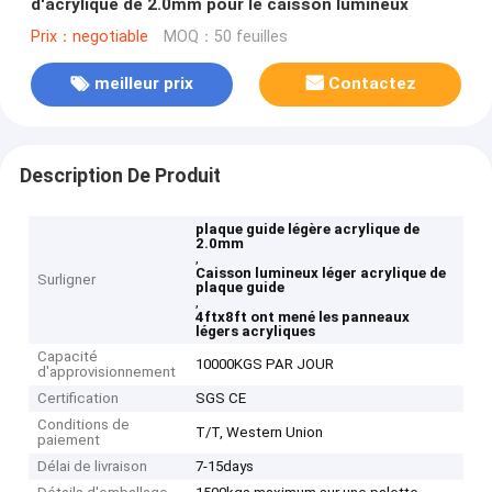
d'acrylique de 2.0mm pour le caisson lumineux
Prix：negotiable
MOQ：50 feuilles
meilleur prix
Contactez
Description De Produit
plaque guide légère acrylique de
2.0mm
,
Caisson lumineux léger acrylique de
Surligner
plaque guide
,
4ftx8ft ont mené les panneaux
légers acryliques
Capacité
10000KGS PAR JOUR
d'approvisionnement
Certification
SGS CE
Conditions de
T/T, Western Union
paiement
Délai de livraison
7-15days