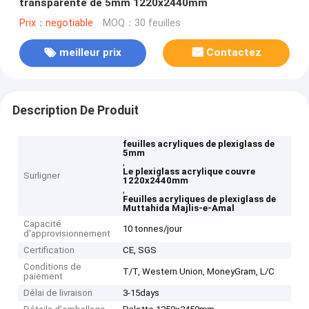
transparente de 5mm 1220x2440mm
Prix：negotiable
MOQ：30 feuilles
meilleur prix
Contactez
Description De Produit
feuilles acryliques de plexiglass de
5mm
,
Le plexiglass acrylique couvre
Surligner
1220x2440mm
,
Feuilles acryliques de plexiglass de
Muttahida Majlis-e-Amal
Capacité
10 tonnes/jour
d'approvisionnement
Certification
CE, SGS
Conditions de
T/T, Western Union, MoneyGram, L/C
paiement
Délai de livraison
3-15days