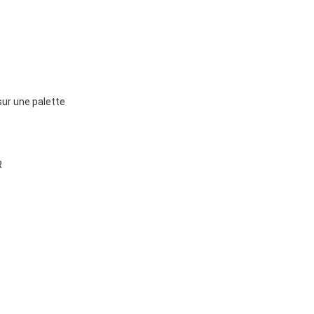
r une palette
R