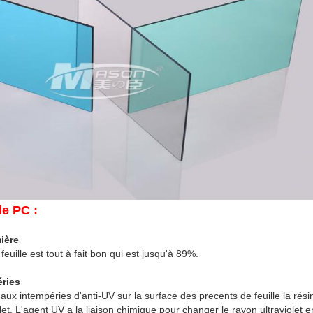
de PC :
ière
feuille est tout à fait bon qui est jusqu'à 89%.
ries
aux intempéries d'anti-UV sur la surface des precents de feuille la rési
let. L'agent UV a la liaison chimique pour changer le rayon ultraviolet en