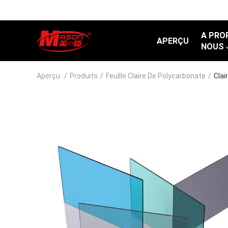
A PRO
APERÇU
NOUS
Aperçu
/
Produits
/
Feuille Claire De Polycarbonate
/
Clai