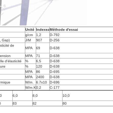
Unité
Indexez
Méthode d'essai
g/cm
1,2
D-792
, Gap)
J/M
907
D-256
sticité de
MPA
69
D-638
tension
MPA
71
D-638
le d'élasticité
%
6,5
D-638
ture
%
120
D-638
MPA
86
D-695
MPA
2400
D-638
ermique
W/m.
6.7x10
D-696
W/m.K
0,2
C-177
,0
6,0
8,0
10,0
8
83
82
80