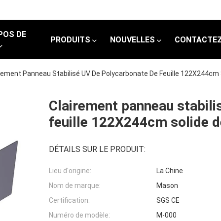
POS DE
PRODUITS
NOUVELLES
CONTACTEZ
rement Panneau Stabilisé UV De Polycarbonate De Feuille 122X244cm
Clairement panneau stabili
feuille 122X244cm solide 
DÉTAILS SUR LE PRODUIT:
Lieu d'origine:
La Chine
Nom de marque:
Mason
Certification:
SGS CE
Numéro de modèle:
M-000