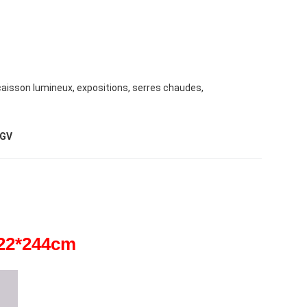
caisson lumineux, expositions, serres chaudes,
 GV
122*244cm