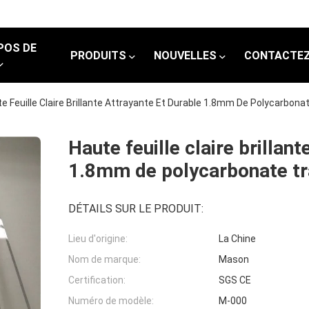
POS DE
PRODUITS
NOUVELLES
CONTACTEZ
e Feuille Claire Brillante Attrayante Et Durable 1.8mm De Polycarbon
Haute feuille claire brillan
1.8mm de polycarbonate t
DÉTAILS SUR LE PRODUIT:
Lieu d'origine:
La Chine
Nom de marque:
Mason
Certification:
SGS CE
Numéro de modèle:
M-000