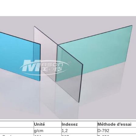
Unité
Indexez
Méthode d'essai
g/cm
1,2
D-792