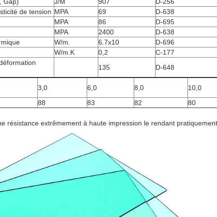
, Gap)
J/M
907
D-256
sticité de tension
MPA
69
D-638
MPA
86
D-695
MPA
2400
D-638
ermique
W/m.
6.7x10
D-696
W/m.K
0,2
C-177
déformation
135
D-648
3,0
6,0
8,0
10,0
88
83
82
80
une résistance extrêmement à haute impression le rendant pratiquement