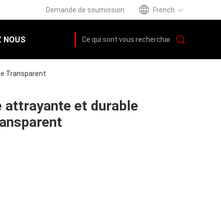
Demande de soumission
French
 NOUS
ate Transparent
te attrayante et durable
ransparent