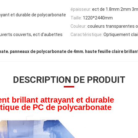
épaisseur:
ect de 1.8mm 2mm 
rayant et durable de polycarbonate
Taille:
1220*2440mm
Couleur:
couleurs transparentes 
uverts couverts, ect d'aubettes
Caractéristique:
Optiquement clair
,
,
nate
panneaux de polycarbonate de 4mm
haute feuille claire bril
DESCRIPTION DE PRODUIT
nt brillant attrayant et durable
stique de PC de polycarbonate