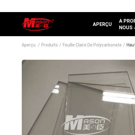
A PRO
APERÇU
NOUS
Aperçu
/
Produits
/
Feuille Claire De Polycarbonate
/
Haut