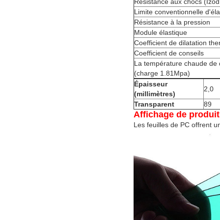
Résistance aux chocs (Izod
Limite conventionnelle d'éla
Résistance à la pression
Module élastique
Coefficient de dilatation th
Coefficient de conseils
La température chaude de 
(charge 1.81Mpa)
Épaisseur
2,0
(millimètres)
Transparent
89
Affichage de produit
Les feuilles de PC offrent 