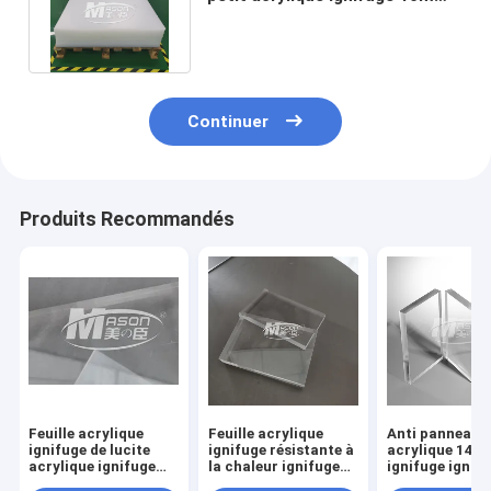
pour le verre d'ascenseur
Continuer
Produits Recommandés
Feuille acrylique
Feuille acrylique
Anti panneau
ignifuge de lucite
ignifuge résistante à
acrylique 14
acrylique ignifuge
la chaleur ignifuge
ignifuge ignif
résistante à la
de Pmma de lucite de
incassable de 