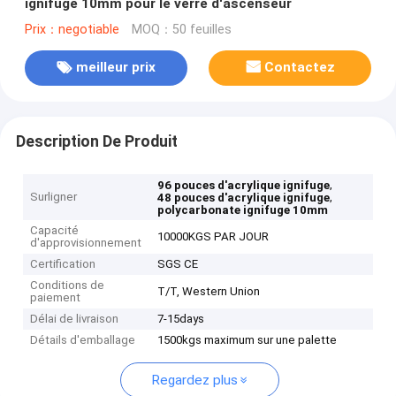
ignifuge 10mm pour le verre d'ascenseur
Prix：negotiable
MOQ：50 feuilles
meilleur prix
Contactez
Description De Produit
,
96 pouces d'acrylique ignifuge
Surligner
,
48 pouces d'acrylique ignifuge
polycarbonate ignifuge 10mm
Capacité
10000KGS PAR JOUR
d'approvisionnement
Certification
SGS CE
Conditions de
T/T, Western Union
paiement
Délai de livraison
7-15days
Détails d'emballage
1500kgs maximum sur une palette
Regardez plus