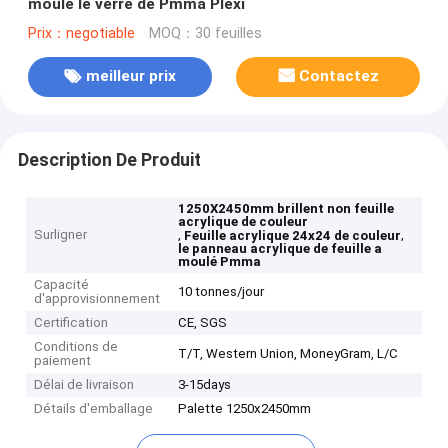
moulé le verre de Pmma Plexi
Prix：negotiable
MOQ：30 feuilles
meilleur prix
Contactez
Description De Produit
1250X2450mm brillent non feuille
acrylique de couleur
Surligner
,
,
Feuille acrylique 24x24 de couleur
le panneau acrylique de feuille a
moulé Pmma
Capacité
10 tonnes/jour
d'approvisionnement
Certification
CE, SGS
Conditions de
T/T, Western Union, MoneyGram, L/C
paiement
Délai de livraison
3-15days
Détails d'emballage
Palette 1250x2450mm