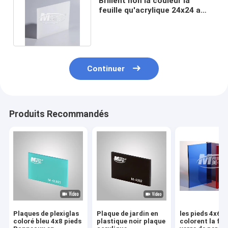
Brillent non la couleur la
feuille qu'acrylique 24x24 a
moulé le verre de Pmma Plexi
Continuer
Produits Recommandés
Plaques de plexiglas
Plaque de jardin en
les pieds 4x6
coloré bleu 4x8 pieds
plastique noir plaque
colorent la feu