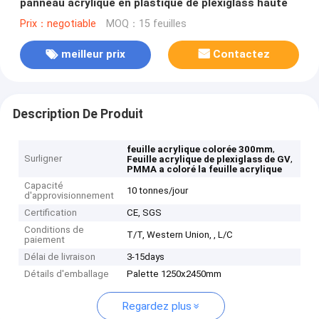
panneau acrylique en plastique de plexiglass haute
Prix：negotiable
MOQ：15 feuilles
meilleur prix
Contactez
Description De Produit
,
feuille acrylique colorée 300mm
Surligner
,
Feuille acrylique de plexiglass de GV
PMMA a coloré la feuille acrylique
Capacité
10 tonnes/jour
d'approvisionnement
Certification
CE, SGS
Conditions de
T/T, Western Union, , L/C
paiement
Délai de livraison
3-15days
Détails d'emballage
Palette 1250x2450mm
Regardez plus