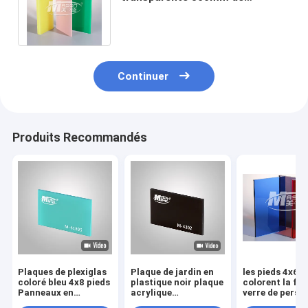
panneau acrylique en plastique
de plexiglass haute
Continuer
Produits Recommandés
Plaques de plexiglas
Plaque de jardin en
les pieds 4x6
coloré bleu 4x8 pieds
plastique noir plaque
colorent la feu
Panneaux en
acrylique
verre de persp
plastique pour murs
1220x2440mm
haute brillanc