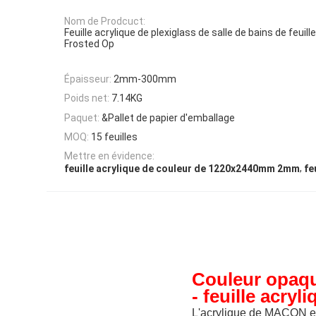
Nom de Prodcuct:
Feuille acrylique de plexiglass de salle de bains de feui
Frosted Op
Épaisseur:
2mm-300mm
Poids net:
7.14KG
Paquet:
&Pallet de papier d'emballage
MOQ:
15 feuilles
Mettre en évidence:
,
feuille acrylique de couleur de 1220x2440mm 2mm
fe
Couleur opaq
- feuille acryl
L'acrylique de MAÇON est