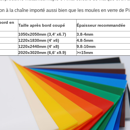
on à la chaîne importé aussi bien que les moules en verre de Pi
 bord en
Taille après bord coupé
Épaisseur recommandée
1050x2050mm (3,4' x6.7)
3.8-4mm
1220x1830mm (4' x6)
4.8-5mm
1220x2440mm (4' x8)
9.8-10mm
2020x3020mm (6,6' x9.9)
>=15mm