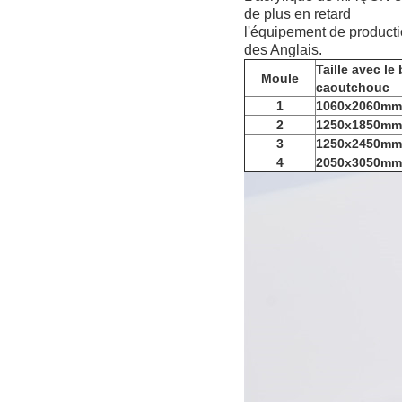
de
plus en retard
l'équipement de producti
des Anglais.
Taille avec le
Moule
caoutchouc
1
1060x2060mm
2
1250x1850mm
3
1250x2450mm
4
2050x3050mm