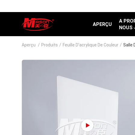
A PRO
APERÇU
NOUS
Aperçu
/
Produits
/
Feuille D'acrylique De Couleur
/
Salle