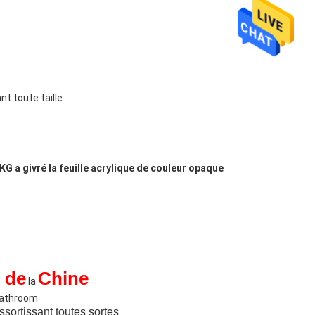
nt toute taille
KG a givré la feuille acrylique de couleur opaque
de
Chine
la
athroom
sortissant toutes sortes