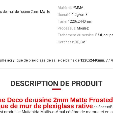
Matériel:
PMMA
lles de mur de l'usine 2mm Matte
Densité:
1.2g/cm3
Taille:
1220x2440mm
Processus:
Moulez
Traitement du service:
Bâti, coupa
Certificat:
CE, GV
,
uille acrylique de plexiglass de salle de bains de 1220x2440mm
7.14
DESCRIPTION DE PRODUIT
ue Deco de
usine 2mm
Matte Frosted
l'
ique de mur
de plexiglass rative
de SheetsB
 produit le Muttahida Majlis-e-Amal célèbre de marque et en as