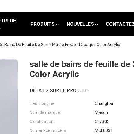
POS DE
PRODUITS
NOUVELLES
CONTACTEZ
 De Bains De Feuille De 2mm Matte Frosted Opaque Color Acrylic
salle de bains de feuille 
Color Acrylic
DÉTAILS SUR LE PRODUIT:
Lieu d'origine:
Changhaï
Nom de marque:
Mason
Certification:
CE, SGS
Numéro de modèle:
MCL0031