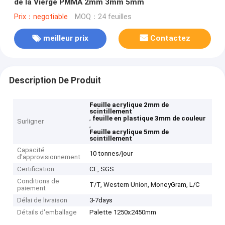
de la Vierge PMMA 2mm 3mm 5mm
Prix：negotiable
MOQ：24 feuilles
meilleur prix
Contactez
Description De Produit
Feuille acrylique 2mm de
scintillement
,
feuille en plastique 3mm de couleur
Surligner
,
Feuille acrylique 5mm de
scintillement
Capacité
10 tonnes/jour
d'approvisionnement
Certification
CE, SGS
Conditions de
T/T, Western Union, MoneyGram, L/C
paiement
Délai de livraison
3-7days
Détails d'emballage
Palette 1250x2450mm