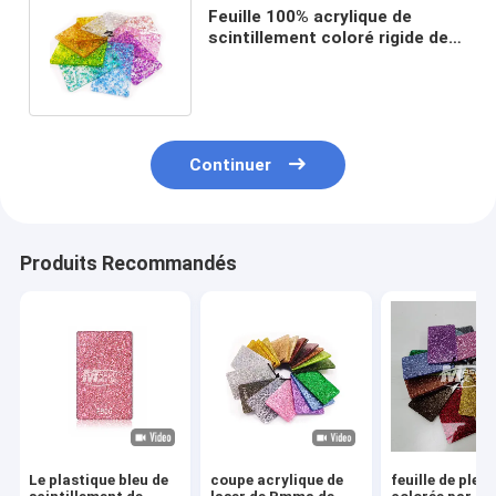
Feuille 100% acrylique de
scintillement coloré rigide de
la Vierge PMMA 2mm 3mm
5mm
Continuer
Produits Recommandés
Le plastique bleu de
coupe acrylique de
feuille de plex